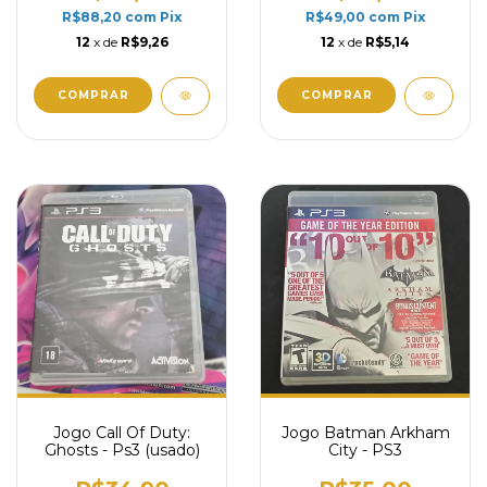
R$88,20
com
Pix
R$49,00
com
Pix
12
x de
R$9,26
12
x de
R$5,14
Jogo Call Of Duty:
Jogo Batman Arkham
Ghosts - Ps3 (usado)
City - PS3