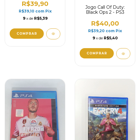
R$39,90
Jogo Call Of Duty:
R$39,10
com
Pix
Black Ops 2 - PS3
9
x de
R$5,39
R$40,00
R$39,20
com
Pix
9
x de
R$5,40