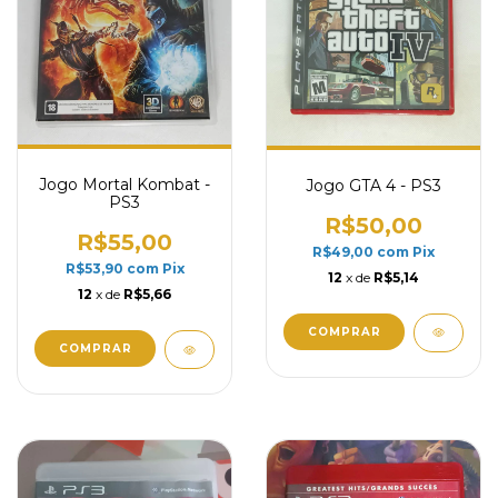
Jogo Mortal Kombat -
Jogo GTA 4 - PS3
PS3
R$50,00
R$55,00
R$49,00
com
Pix
R$53,90
com
Pix
12
x de
R$5,14
12
x de
R$5,66