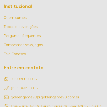
Institucional
Quem somos
Trocas e devoluções
Perguntas frequentes
Compramos seus jogos!
Fale Conosco
Entre em contato
5519986095606
(19) 98609-5606
goldengame90@goldengame90.com.br
Loja Física: Av. Dr. Lauro Corrêa da Silva, 4005 - Loja 03