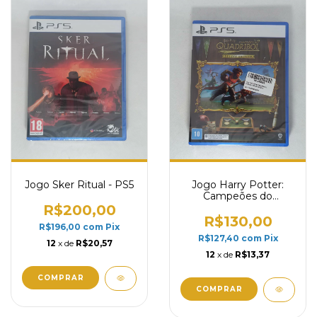
Jogo Sker Ritual - PS5
Jogo Harry Potter:
Campeões do
Quadribol Deluxe - PS5
R$200,00
R$130,00
R$196,00
com
Pix
R$127,40
com
Pix
12
x de
R$20,57
12
x de
R$13,37