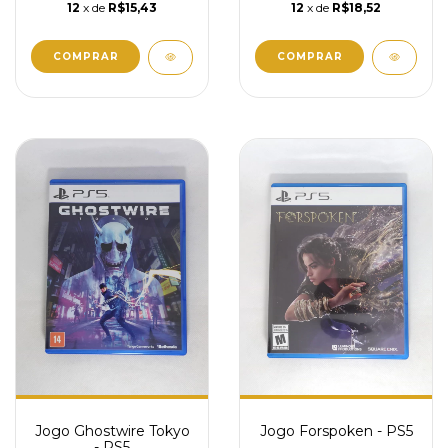
12
x de
R$15,43
12
x de
R$18,52
Jogo Ghostwire Tokyo
Jogo Forspoken - PS5
- PS5