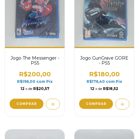
Jogo The Messenger -
Jogo GunGrave GORE
PS5
- PS5
R$200,00
R$180,00
R$196,00
com
Pix
R$176,40
com
Pix
12
x de
R$20,57
12
x de
R$18,52