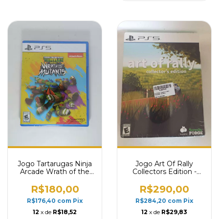
Jogo Tartarugas Ninja
Jogo Art Of Rally
Arcade Wrath of the
Collectors Edition -
Mutants - PS5
PS5
R$180,00
R$290,00
R$176,40
com
Pix
R$284,20
com
Pix
12
x de
R$18,52
12
x de
R$29,83