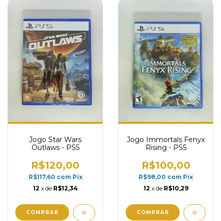
Jogo Star Wars
Jogo Immortals Fenyx
Outlaws - PS5
Rising - PS5
R$120,00
R$100,00
R$117,60
com
Pix
R$98,00
com
Pix
12
x de
R$12,34
12
x de
R$10,29