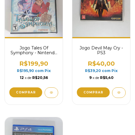
Jogo Tales Of
Jogo Devil May Cry -
Symphony - Nintendo
PS3
Gamecube (usado)
R$199,90
R$40,00
R$195,90
com
Pix
R$39,20
com
Pix
12
x de
R$20,56
9
x de
R$5,40